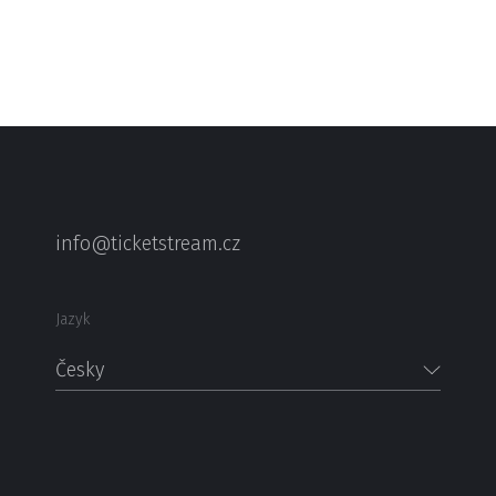
info@ticketstream.cz
Jazyk
Česky