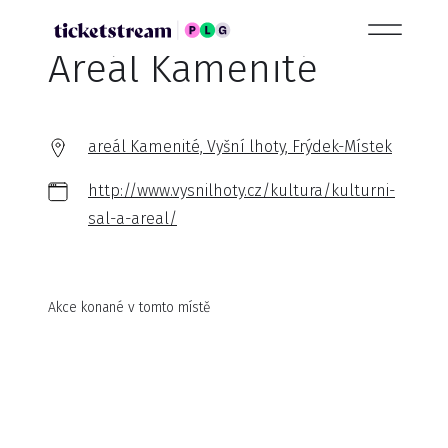
Areál Kamenité
areál Kamenité, Vyšní lhoty, Frýdek-Místek
http://www.vysnilhoty.cz/kultura/kulturni-
sal-a-areal/
Akce konané v tomto místě