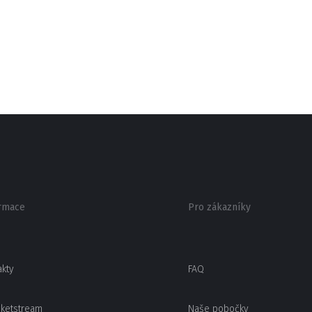
rmace
Pro zákazníky
akty
FAQ
cketstream
Naše pobočky