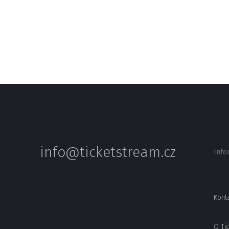
info@ticketstream.cz
Info
Kont
O Ti