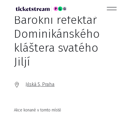
Barokní refektář
Dominikánského
kláštera svatého
Jiljí
Jilská 5, Praha
Akce konané v tomto místě