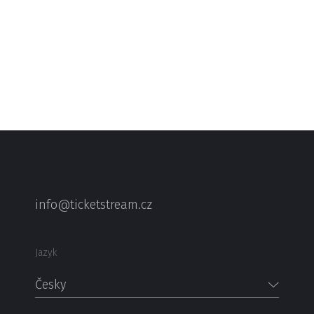
info@ticketstream.cz
Jazyk
Česky