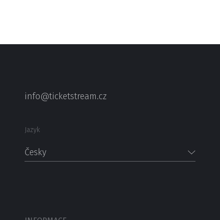
info@ticketstream.cz
Jazyk
Česky