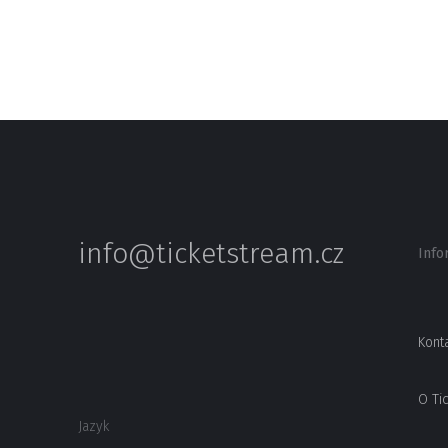
info@ticketstream.cz
Info
Kont
O Ti
Jazyk