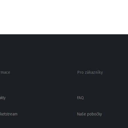
rmace
Pro zákazníky
akty
FAQ
cketstream
Naše pobočky