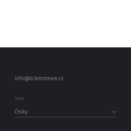
info@ticketstream.cz
Jazyk
Česky