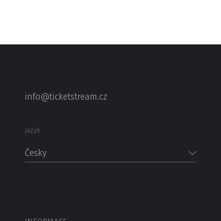
info@ticketstream.cz
Jazyk
Česky