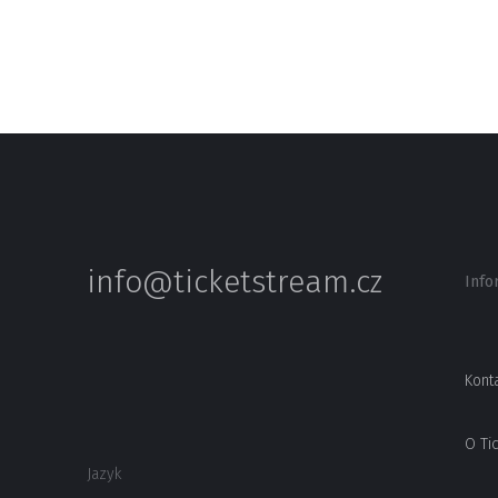
info@ticketstream.cz
Info
Kont
O Ti
Jazyk