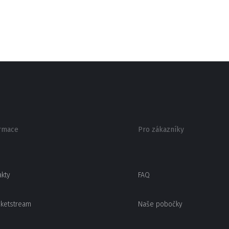
rmace
Pro zákazníky
akty
FAQ
cketstream
Naše pobočky