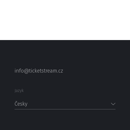
info@ticketstream.cz
Jazyk
Česky