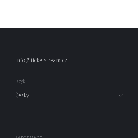
info@ticketstream.cz
Jazyk
Česky