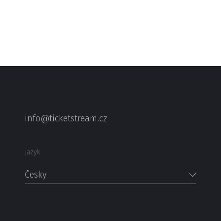
info@ticketstream.cz
Jazyk
Česky