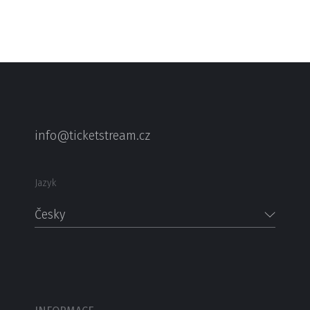
info@ticketstream.cz
Jazyk
Česky