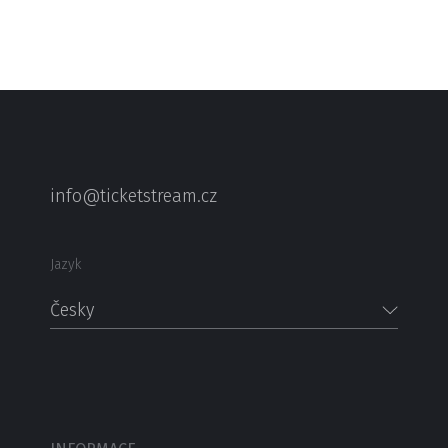
info@ticketstream.cz
Jazyk
Česky