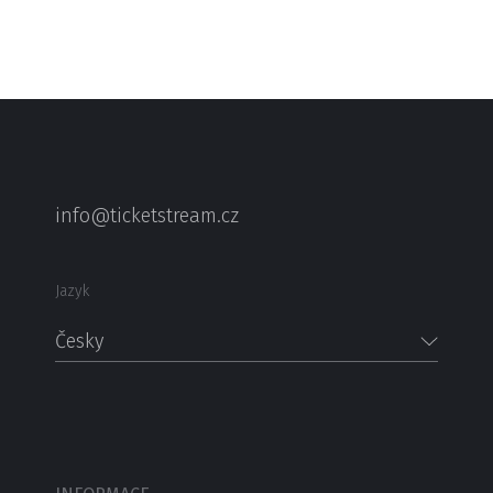
info@ticketstream.cz
Jazyk
Česky