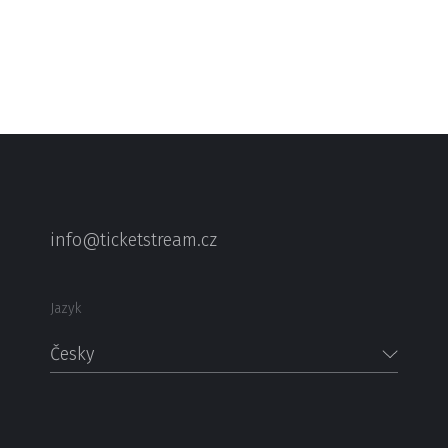
info@ticketstream.cz
Jazyk
Česky