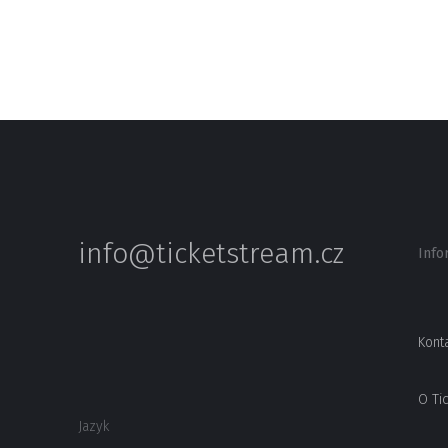
info@ticketstream.cz
Info
Kont
O Ti
Jazyk