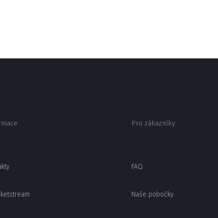
rmace
Pro zákazníky
akty
FAQ
cketstream
Naše pobočky