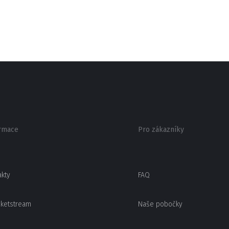
rmace
Pro zákazníky
akty
FAQ
cketstream
Naše pobočky