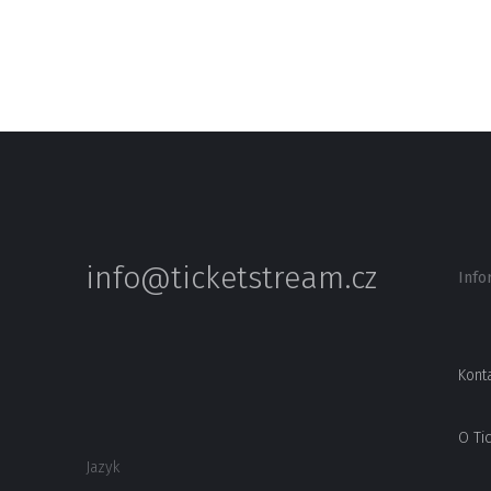
info@ticketstream.cz
Info
Kont
O Ti
Jazyk