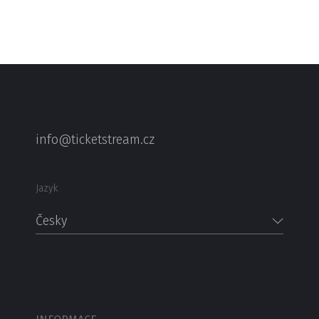
info@ticketstream.cz
Jazyk
Česky