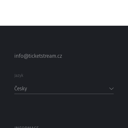
info@ticketstream.cz
Jazyk
Česky