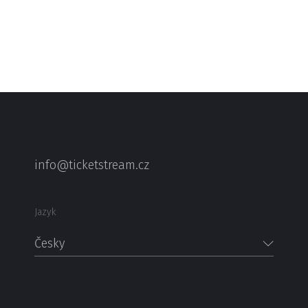
info@ticketstream.cz
Jazyk
Česky