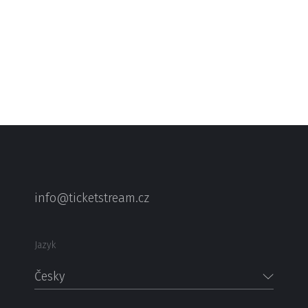
info@ticketstream.cz
Jazyk
Česky