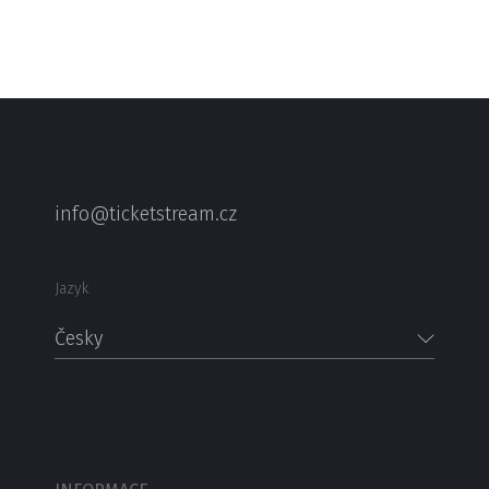
info@ticketstream.cz
Jazyk
Česky