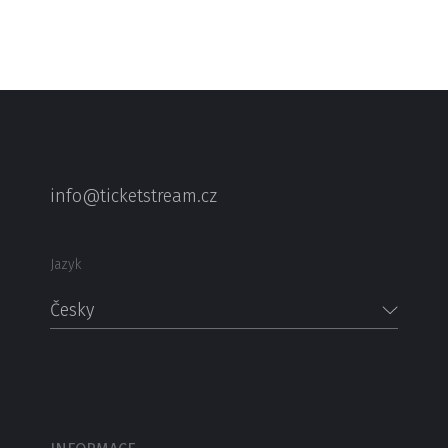
info@ticketstream.cz
Jazyk
Česky