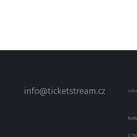
info@ticketstream.cz
Info
Kont
O Ti