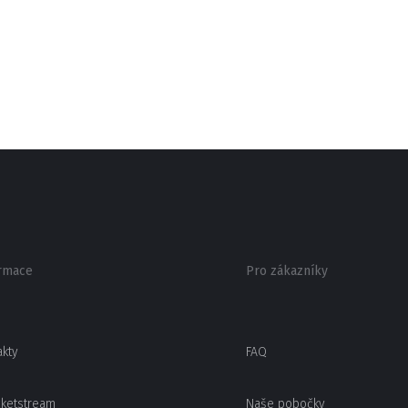
rmace
Pro zákazníky
akty
FAQ
cketstream
Naše pobočky