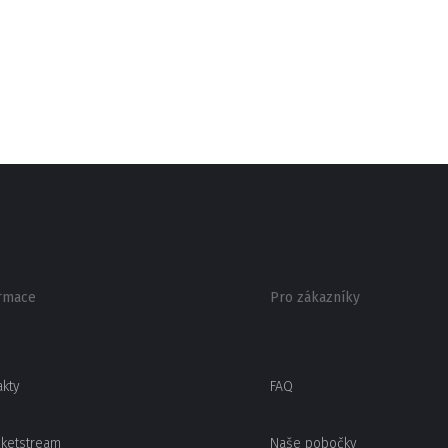
rmace
Pro zákazníky
akty
FAQ
cketstream
Naše pobočky