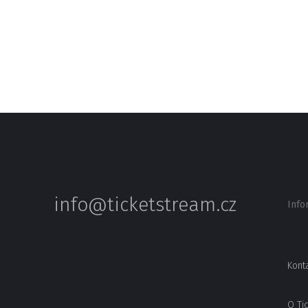
info@ticketstream.cz
Info
Kont
O Ti