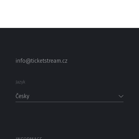
info@ticketstream.cz
Jazyk
Česky