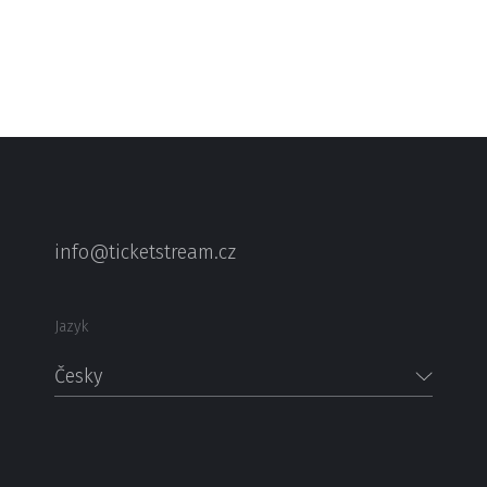
info@ticketstream.cz
Jazyk
Česky