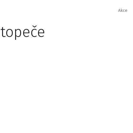
Akce
stopeče