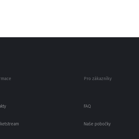
rmace
Pro zákazníky
akty
FAQ
cketstream
Naše pobočky