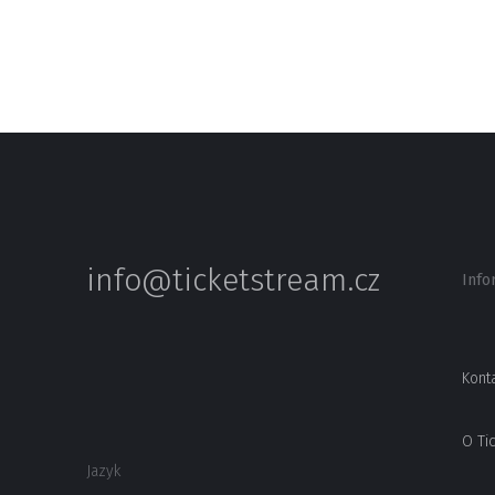
info@ticketstream.cz
Info
Kont
O Ti
Jazyk