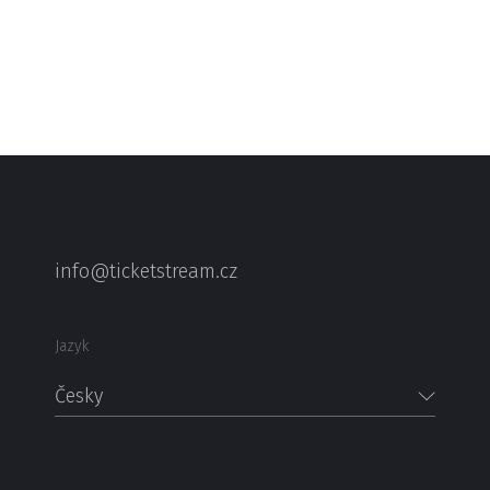
info@ticketstream.cz
Jazyk
Česky