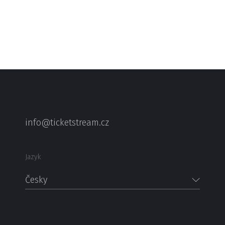
info@ticketstream.cz
Jazyk
Česky