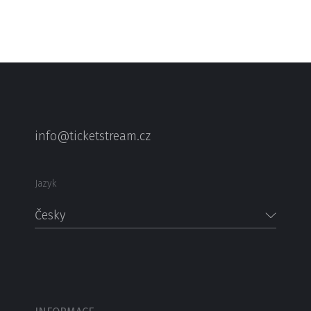
info@ticketstream.cz
Jazyk
Česky