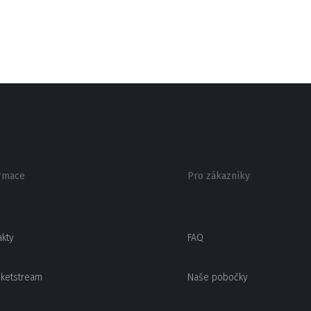
rmace
Pro zákazníky
akty
FAQ
cketstream
Naše pobočky