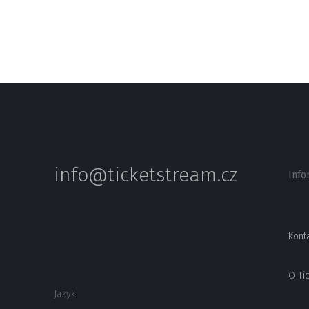
info@ticketstream.cz
Info
Kont
O Ti
Jazyk