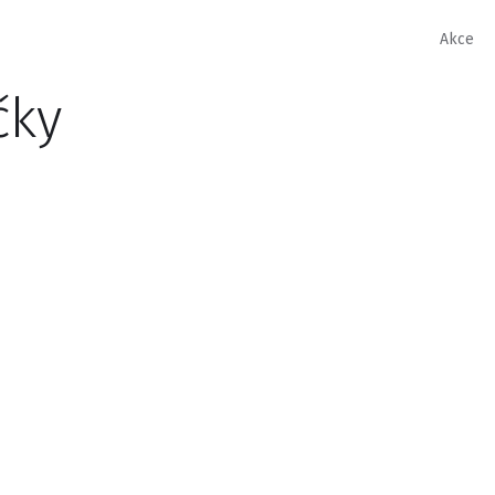
Akce
čky