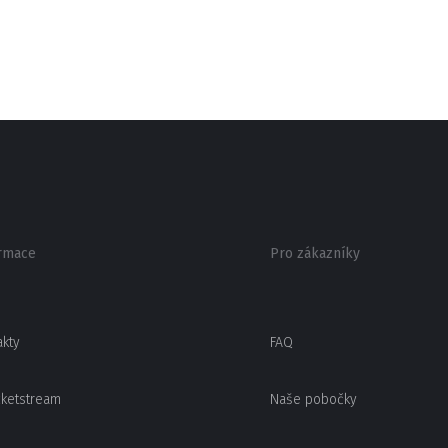
rmace
Pro zákazníky
akty
FAQ
cketstream
Naše pobočky