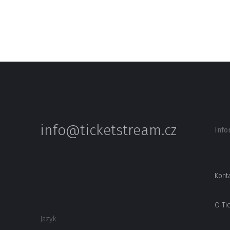
info@ticketstream.cz
Info
Kont
O Ti
Jazyk