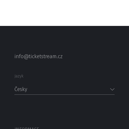
info@ticketstream.cz
Jazyk
Česky