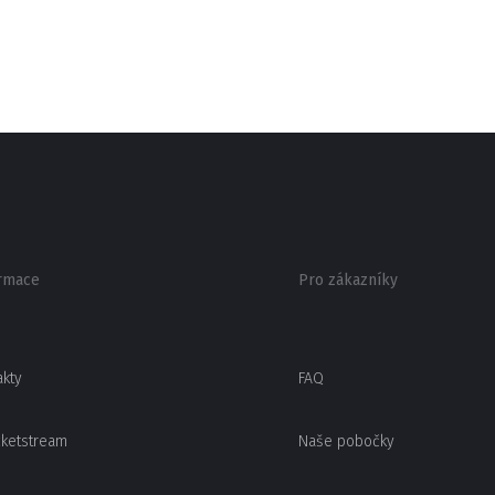
rmace
Pro zákazníky
akty
FAQ
cketstream
Naše pobočky