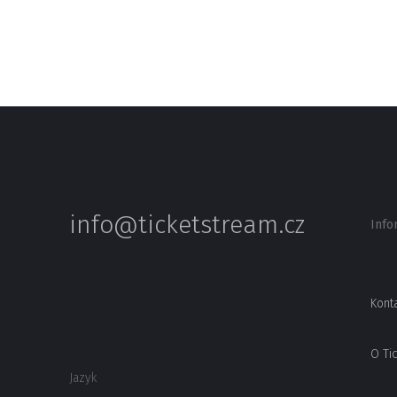
info@ticketstream.cz
Info
Kont
O Ti
Jazyk