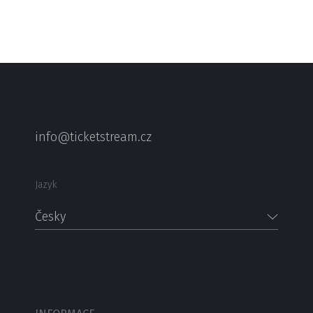
info@ticketstream.cz
Jazyk
Česky