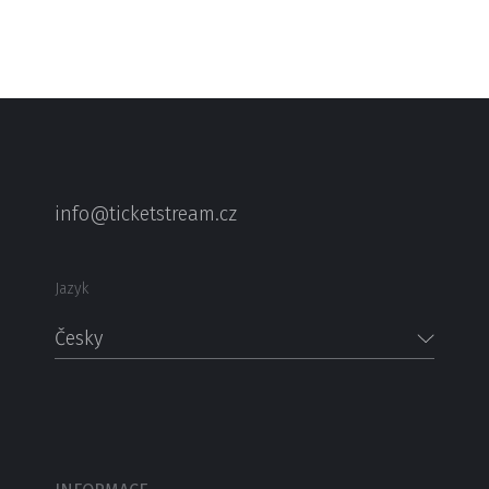
info@ticketstream.cz
Jazyk
Česky