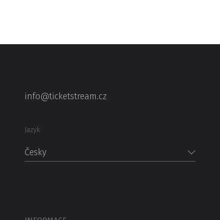
info@ticketstream.cz
Jazyk
Česky