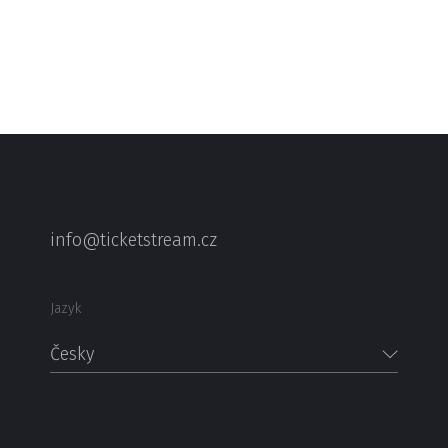
info@ticketstream.cz
Jazyk
Česky