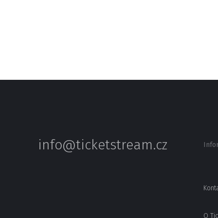
info@ticketstream.cz
Info
Kont
O Ti