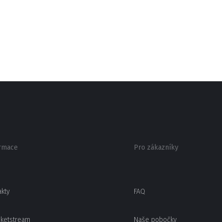
rmace
Pro zákazníky
akty
FAQ
cketstream
Naše pobočky