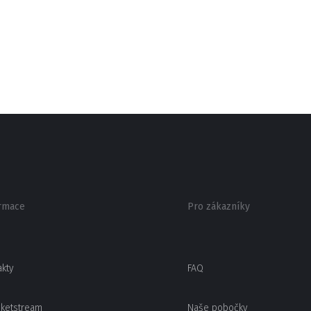
rmace
Pro zákazníky
akty
FAQ
cketstream
Naše pobočky