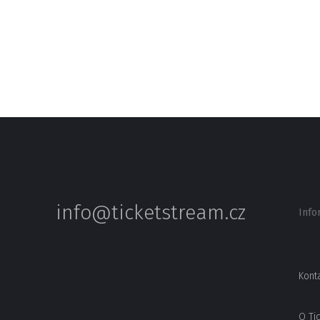
info@ticketstream.cz
Info
Kont
O Ti