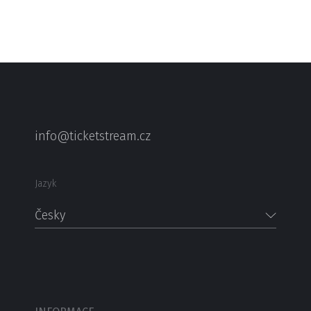
info@ticketstream.cz
Jazyk
Česky