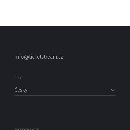
info@ticketstream.cz
Jazyk
Česky