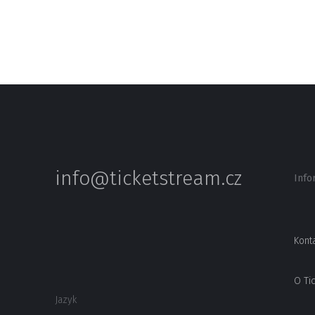
info@ticketstream.cz
Info
Kont
O Ti
Jazyk