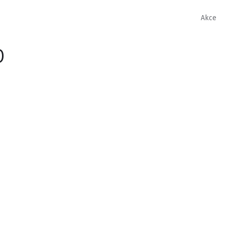
Akce
b