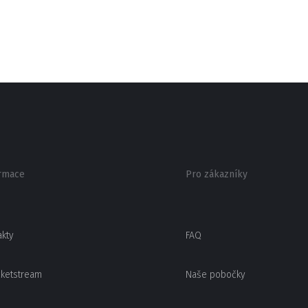
rmace
Pro zákazníky
akty
FAQ
cketstream
Naše pobočky