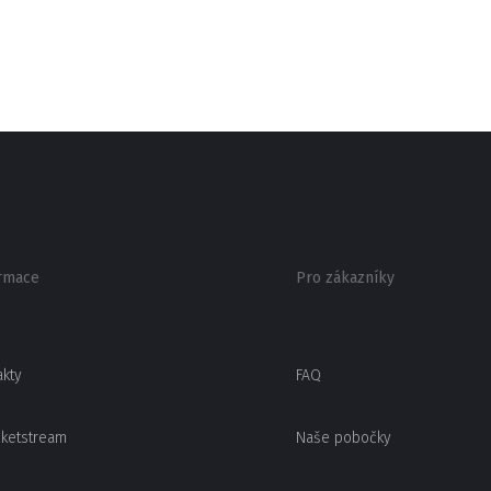
rmace
Pro zákazníky
akty
FAQ
cketstream
Naše pobočky