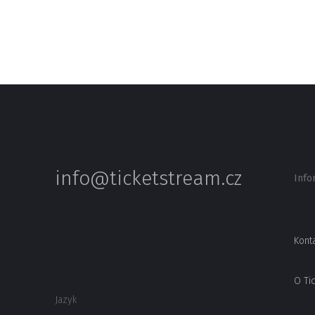
info@ticketstream.cz
Info
Kont
O Ti
Jazyk