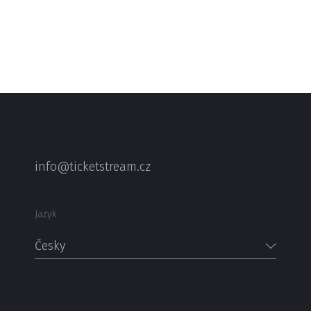
info@ticketstream.cz
Jazyk
Česky