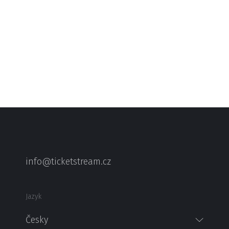
info@ticketstream.cz
Jazyk
Česky