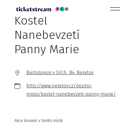
Kostel
Nanebevzetí
Panny Marie
Bartošovice v Orl.h., 84, Neratov
http://www.neratov.cz/poutni-
misto/kostel-nanebevzeti-panny-marie/
Akce konané v tomto místě