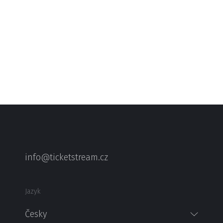
info@ticketstream.cz
Jazyk
Česky