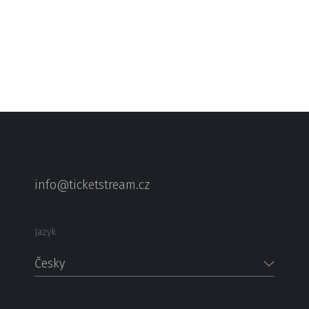
info@ticketstream.cz
Jazyk
Česky