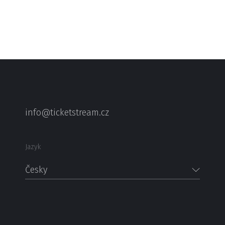
info@ticketstream.cz
Jazyk
Česky